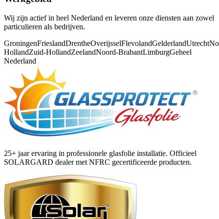
Wij zijn actief in heel Nederland en leveren onze diensten aan zowel
particulieren als bedrijven.
Groningen
Friesland
Drenthe
Overijssel
Flevoland
Gelderland
Utrecht
No
Holland
Zuid-Holland
Zeeland
Noord-Brabant
Limburg
Geheel
Nederland
25+ jaar ervaring in professionele glasfolie installatie. Officieel
SOLARGARD dealer met NFRC gecertificeerde producten.