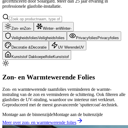
gecertificeerd door Solargard. Meer dan 25 jaar ervaring in
professionele glasfolie-installatie.
Zon- en
Zon-
Winter- en
Winter-
Veiligheidsfolies
Veiligheidsfolies
Privacyfolies
Privacyfolies
Decoratie &
Decoratie
UV Werende
UV
Kunststof Dakkoepelfolie
Kunststof
Zon- en Warmtewerende Folies
Zon- en warmtewerende raamfolies verminderen de warmte-
instraling van de zon en verminderen de schittering. Ook filteren alle
glasfolies de UV-straling, waardoor uw interieur niet verkleurt.
Geproduceerd met de meest geavanceerde 'sputtercoat'-techniek.
Montage aan de binnenzijde
Montage aan de buitenzijde
Meer over
zon- en warmtewerende folies