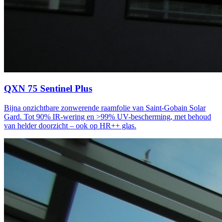
QXN 75 Sentinel Plus
Bijna onzichtbare zonwerende raamfolie van Saint-Gobain Solar
Gard. Tot 90% IR-wering en >99% UV-bescherming, met behoud
van helder doorzicht – ook op HR++ glas.