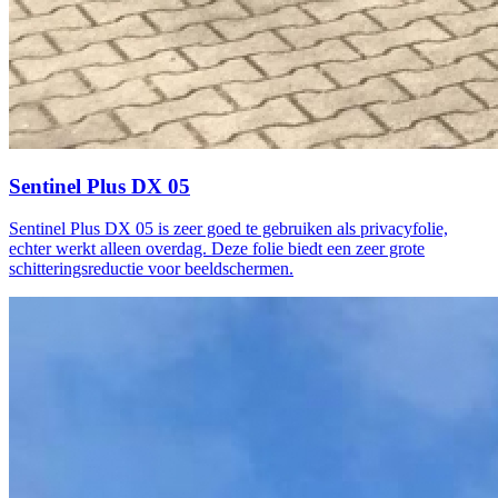
Sentinel Plus DX 05
Sentinel Plus DX 05 is zeer goed te gebruiken als privacyfolie,
echter werkt alleen overdag. Deze folie biedt een zeer grote
schitteringsreductie voor beeldschermen.